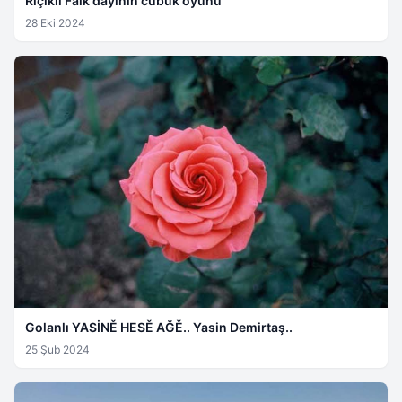
Rîçikli Faik dayinin cubuk oyunu
28 Eki 2024
Golanlı YASİNĚ HESĚ AĞĚ.. Yasin Demirtaş..
25 Şub 2024