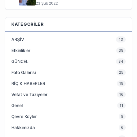
23 Şub 2022
KATEGORILER
ARŞİV
40
Etkinlikler
39
GÜNCEL
34
Foto Galerisi
25
RÎÇIK HABERLER
19
Vefat ve Taziyeler
16
Genel
11
Çevre Köyler
8
Hakkımızda
6