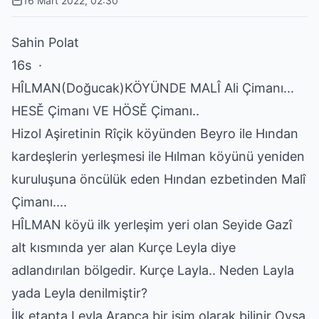
16 Mart 2022, 02:30
Sahin Polat
16s ·
HÎLMAN(Doğucak)KÖYÜNDE MALÎ Ali Çimanı...
HESĚ Çimanı VE HÖSĚ Çimanı..
Hizol Aşiretinin Rîçik köyünden Beyro ile Hından
kardeşlerin yerleşmesi ile Hılman köyünü yeniden
kuruluşuna öncülük eden Hından ezbetinden Malî
Çimanı....
HÎLMAN köyü ilk yerleşim yeri olan Seyide Gazî
alt kısmında yer alan Kurçe Leyla diye
adlandırılan bölgedir. Kurçe Layla.. Neden Layla
yada Leyla denilmiştir?
İlk etapta Leyla Arapça bir isim olarak bilinir Oysa