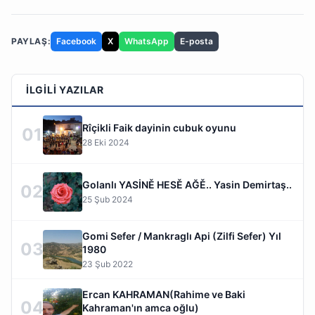
PAYLAŞ:
Facebook
X
WhatsApp
E-posta
İLGILI YAZILAR
Rîçikli Faik dayinin cubuk oyunu
01
28 Eki 2024
Golanlı YASİNĚ HESĚ AĞĚ.. Yasin Demirtaş..
02
25 Şub 2024
Gomi Sefer / Mankraglı Api (Zilfi Sefer) Yıl
03
1980
23 Şub 2022
Ercan KAHRAMAN(Rahime ve Baki
04
Kahraman'ın amca oğlu)