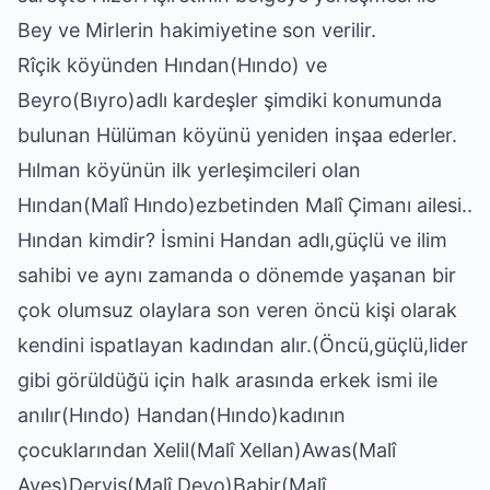
Bey ve Mirlerin hakimiyetine son verilir.
Rîçik köyünden Hından(Hındo) ve
Beyro(Bıyro)adlı kardeşler şimdiki konumunda
bulunan Hülüman köyünü yeniden inşaa ederler.
Hılman köyünün ilk yerleşimcileri olan
Hından(Malî Hındo)ezbetinden Malî Çimanı ailesi..
Hından kimdir? İsmini Handan adlı,güçlü ve ilim
sahibi ve aynı zamanda o dönemde yaşanan bir
çok olumsuz olaylara son veren öncü kişi olarak
kendini ispatlayan kadından alır.(Öncü,güçlü,lider
gibi görüldüğü için halk arasında erkek ismi ile
anılır(Hındo) Handan(Hındo)kadının
çocuklarından Xelil(Malî Xellan)Awas(Malî
Aves)Derviş(Malî Devo)Babir(Malî