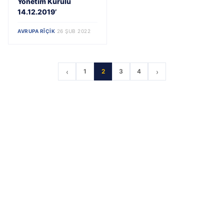
Yönetim Kurulu
14.12.2019’
AVRUPA RÎÇIK
·
26 ŞUB 2022
‹
›
1
2
3
4