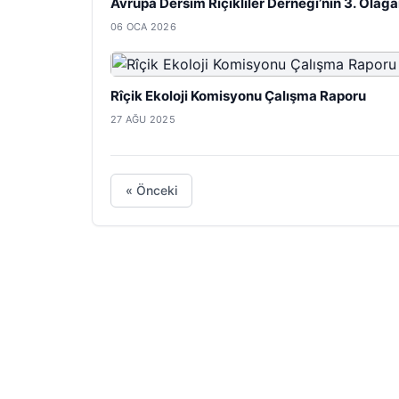
Avrupa Dersim Rîçikliler Derneği’nin 3. Olağ
06 OCA 2026
Rîçik Ekoloji Komisyonu Çalışma Raporu
27 AĞU 2025
« Önceki