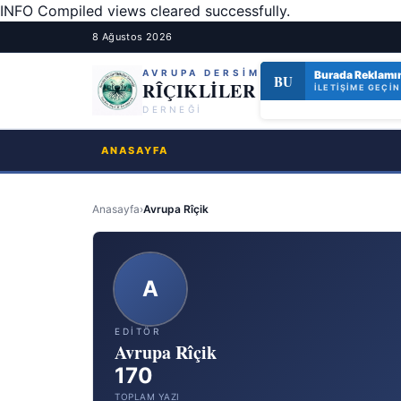
INFO Compiled views cleared successfully.
8 Ağustos 2026
AVRUPA DERSİM
Riçik Kültür Der
Burada Reklamı
BU
RI
RÎÇIKLİLER
ETKINLIKLERIMIZ
İLETIŞIME GEÇIN
DERNEĞİ
ANASAYFA
Anasayfa
›
Avrupa Rîçik
A
EDITÖR
Avrupa Rîçik
170
TOPLAM YAZI