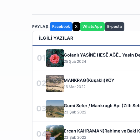
PAYLAŞ:
Facebook
X
WhatsApp
E-posta
İLGILI YAZILAR
Golanlı YASİNĚ HESĚ AĞĚ.. Yasin De
01
25 Şub 2024
MANKRAG(Kuşaklı)KÖY
02
16 Mar 2022
Gomi Sefer / Mankraglı Api (Zilfi Sef
03
23 Şub 2022
Ercan KAHRAMAN(Rahime ve Baki K
04
23 Şub 2022