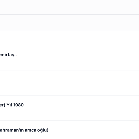
mirtaş..
er) Yıl 1980
ahraman'ın amca oğlu)