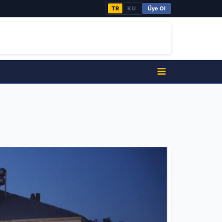
TR
KU
Üye Ol
|