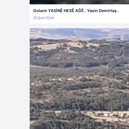
Golanlı YASİNĚ HESĚ AĞĚ.. Yasin Demirtaş..
25 Şub 2024