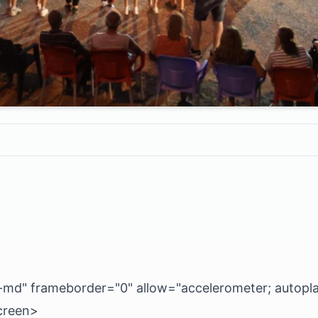
w-md" frameborder="0" allow="accelerometer; autopla
screen>