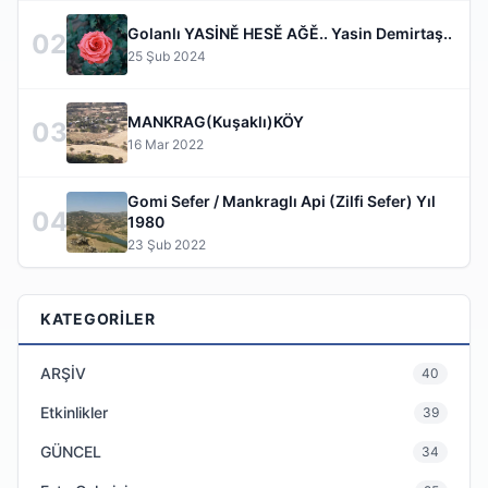
Golanlı YASİNĚ HESĚ AĞĚ.. Yasin Demirtaş..
02
25 Şub 2024
MANKRAG(Kuşaklı)KÖY
03
16 Mar 2022
Gomi Sefer / Mankraglı Api (Zilfi Sefer) Yıl
04
1980
23 Şub 2022
KATEGORILER
ARŞİV
40
Etkinlikler
39
GÜNCEL
34