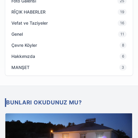
Foto Galerisi
25
RÎÇIK HABERLER
19
Vefat ve Taziyeler
16
Genel
11
Çevre Köyler
8
Hakkımızda
6
MANŞET
3
BUNLARI OKUDUNUZ MU?