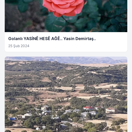
Golanlı YASİNĚ HESĚ AĞĚ.. Yasin Demirtaş..
25 Şub 2024