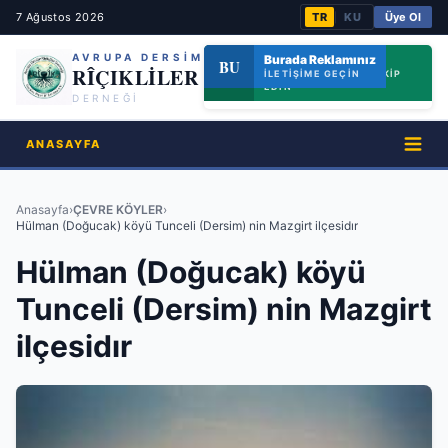
7 Ağustos 2026
TR
KU
Üye Ol
|
AVRUPA DERSİM
Riçik Kültür Derneği
Burada Reklamınız
BU
RI
RÎÇIKLİLER
ETKINLIKLERIMIZI TAKIP
İLETIŞIME GEÇIN
EDIN
DERNEĞİ
ANASAYFA
Anasayfa
›
ÇEVRE KÖYLER
›
Hülman (Doğucak) köyü Tunceli (Dersim) nin Mazgirt ilçesidır
Hülman (Doğucak) köyü
Tunceli (Dersim) nin Mazgirt
ilçesidır