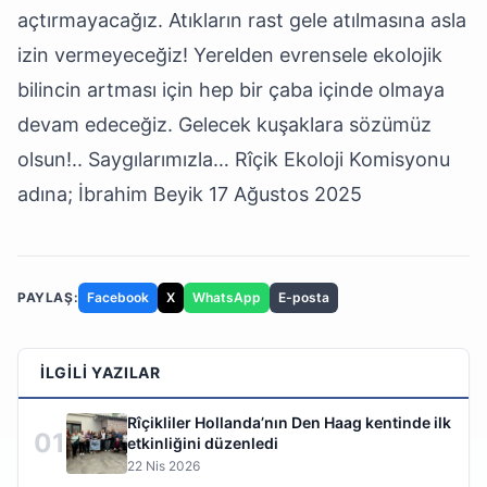
açtırmayacağız. Atıkların rast gele atılmasına asla
izin vermeyeceğiz! Yerelden evrensele ekolojik
bilincin artması için hep bir çaba içinde olmaya
devam edeceğiz. Gelecek kuşaklara sözümüz
olsun!.. Saygılarımızla… Rîçik Ekoloji Komisyonu
adına; İbrahim Beyik 17 Ağustos 2025
PAYLAŞ:
Facebook
X
WhatsApp
E-posta
İLGILI YAZILAR
Rîçikliler Hollanda’nın Den Haag kentinde ilk
01
etkinliğini düzenledi
22 Nis 2026