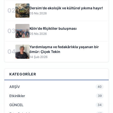
Dersim'de ekolojik ve kültürel yıkıma hayır!
02
05 Nis 2026
Köln'de Rîçikliler buluşması
03
05 Nis 2026
Yardımlaşma ve fedakârlıkla yaşanan bir
04
ömür: Çiçek Tekin
14 Şub 2026
KATEGORILER
ARŞİV
40
Etkinlikler
39
GÜNCEL
34