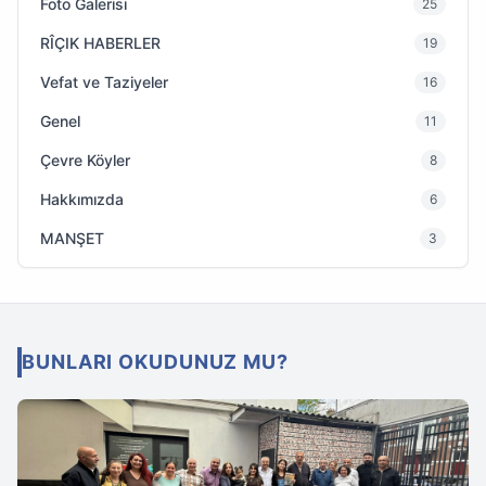
Foto Galerisi
25
RÎÇIK HABERLER
19
Vefat ve Taziyeler
16
Genel
11
Çevre Köyler
8
Hakkımızda
6
MANŞET
3
BUNLARI OKUDUNUZ MU?