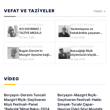
VEFAT VE TAZIYELER
TÜMÜ →
AZIZ HATIRASINA
AZIZ HATIRASINA
ACI KAYBIMIZ /
Yardımlaşma ve
TAZİYE MESAJI
fedakârlıkla yaşanan
bir ömür: Çiçek Tekin
04 Tem 2026
14 Şub 2026
AZIZ HATIRASINA
AZIZ HATIRASINA
Bugün Dersim’in
Başsağlığı Rîçik
Mazgirt ilçesine bağlı
köyümüzün büyük
Rîçik Köyü’nde
kayıbı
08 Şub 2026
05 Şub 2026
müsahibimiz Seyit
Apık (Aloş Beyik)
VIDEO
VIDEO
VIDEO
Boryayın-Dersim Tunceli
Boryayın-Mazgirt Rıçik-
Mazgirt Rîçik-Geçitveren
Geçitveren Festivali-Hakkı
Köyü Festivali-Panel
Şimşek-Turabi Çapar-
"Bağcılık"Nihat Bakış-2024
Hayriye Üykü Söyl.Mustafa