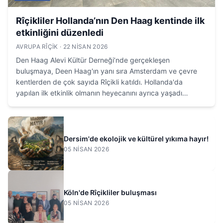
Rîçikliler Hollanda’nın Den Haag kentinde ilk
etkinliğini düzenledi
AVRUPA RÎÇIK
· 22 NISAN 2026
Den Haag Alevi Kültür Derneği’nde gerçekleşen
buluşmaya, Deen Haag'ın yanı sıra Amsterdam ve çevre
kentlerden de çok sayıda Rîçikli katıldı. Hollanda'da
yapılan ilk etkinlik olmanın heyecanını ayrıca yaşadı
Rîçikliler. T...
Dersim'de ekolojik ve kültürel yıkıma hayır!
05 NISAN 2026
Köln'de Rîçikliler buluşması
05 NISAN 2026