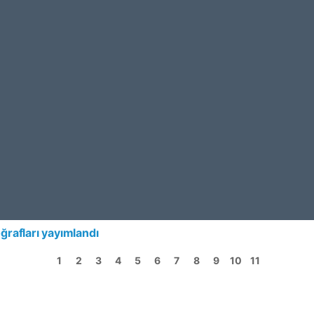
ğrafları yayımlandı
1
2
3
4
5
6
7
8
9
10
11