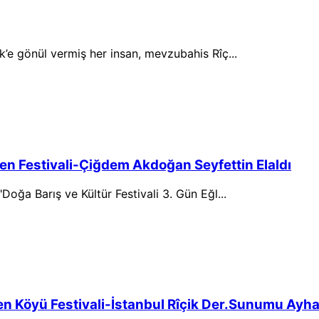
k’e gönül vermiş her insan, mevzubahis Rîç...
en Festivali-Çiğdem Akdoğan Seyfettin Elaldı
Doğa Barış ve Kültür Festivali 3. Gün Eğl...
en Köyü Festivali-İstanbul Rîçik Der.Sunumu Ayh