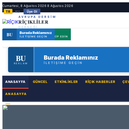
Cumartesi, 8 Ağustos 2026
8 Ağustos 2026
TR
KU
Üye Ol
|
AVRUPA DERSİM
RÎÇIKLİLER
DERNEĞİ
Riçik Kültür Derneği
Burada Reklamınız
BU
RI
ETKINLIKLERIMIZI TAKIP EDIN
İLETIŞIME GEÇIN
BU
RI
Riçik Kültür Derneği
Burada Reklamınız
ETKINLIKLERIMIZI TAKIP EDIN
İLETIŞIME GEÇIN
REKLAM
REKLAM
ANASAYFA
GÜNCEL
ETKINLIKLER
RÎÇIK HABERLER
ÇE
ANASAYFA