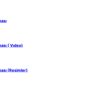
ması
ası ( Vıdeo)
ası (Resimler)