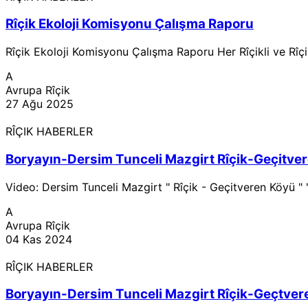
Rîçik Ekoloji Komisyonu Çalışma Raporu
Rîçik Ekoloji Komisyonu Çalışma Raporu Her Rîçikli ve Rîçi
A
Avrupa Rîçik
27 Ağu 2025
RÎÇIK HABERLER
Boryayın-Dersim Tunceli Mazgirt Rîçik-Geçitver
Video: Dersim Tunceli Mazgirt " Rîçik - Geçitveren Köyü " "
A
Avrupa Rîçik
04 Kas 2024
RÎÇIK HABERLER
Boryayın-Dersim Tunceli Mazgirt Rîçik-Geçtver