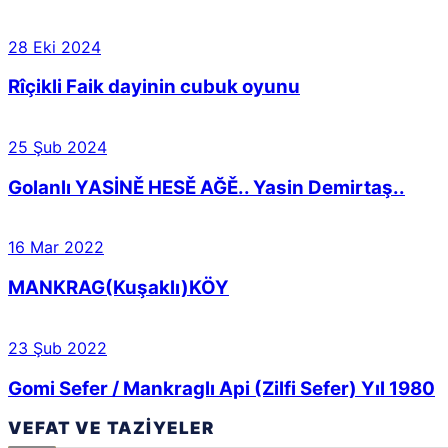
28 Eki 2024
Rîçikli Faik dayinin cubuk oyunu
25 Şub 2024
Golanlı YASİNĚ HESĚ AĞĚ.. Yasin Demirtaş..
16 Mar 2022
MANKRAG(Kuşaklı)KÖY
23 Şub 2022
Gomi Sefer / Mankraglı Api (Zilfi Sefer) Yıl 1980
VEFAT VE TAZIYELER