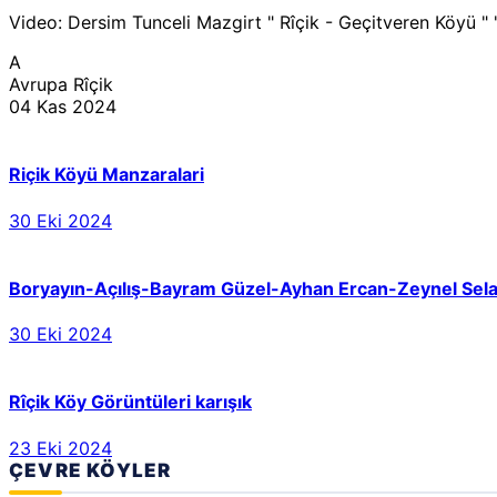
Video: Dersim Tunceli Mazgirt " Rîçik - Geçitveren Köyü " "
A
Avrupa Rîçik
04 Kas 2024
Riçik Köyü Manzaralari
30 Eki 2024
Boryayın-Açılış-Bayram Güzel-Ayhan Ercan-Zeynel Sel
30 Eki 2024
Rîçik Köy Görüntüleri karışık
23 Eki 2024
ÇEVRE KÖYLER