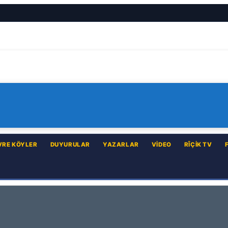
VRE KÖYLER
DUYURULAR
YAZARLAR
VIDEO
RÎÇIK TV