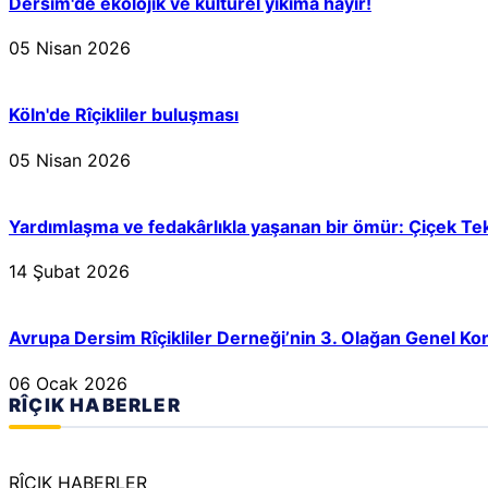
Dersim'de ekolojik ve kültürel yıkıma hayır!
05 Nisan 2026
Köln'de Rîçikliler buluşması
05 Nisan 2026
Yardımlaşma ve fedakârlıkla yaşanan bir ömür: Çiçek Te
14 Şubat 2026
Avrupa Dersim Rîçikliler Derneği’nin 3. Olağan Genel Ko
06 Ocak 2026
RÎÇIK HABERLER
RÎÇIK HABERLER