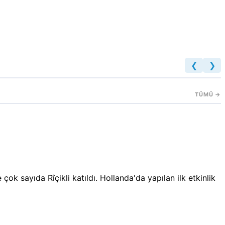
❮
❯
TÜMÜ →
 sayıda Rîçikli katıldı. Hollanda'da yapılan ilk etkinlik