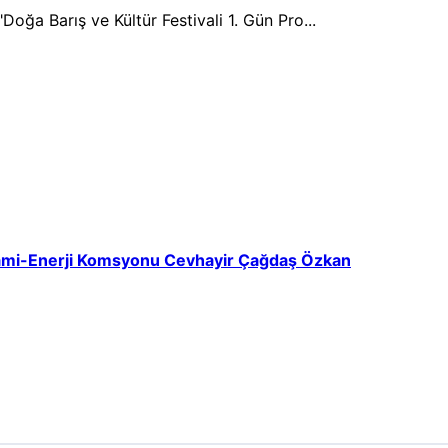
Doğa Barış ve Kültür Festivali 1. Gün Pro...
ami-Enerji Komsyonu Cevhayir Çağdaş Özkan