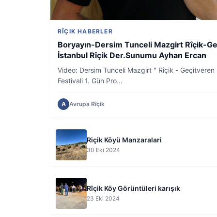
RÎÇIK HABERLER
Boryayın-Dersim Tunceli Mazgirt Rîçik-Ge
İstanbul Rîçik Der.Sunumu Ayhan Ercan
Video: Dersim Tunceli Mazgirt " Rîçik - Geçitveren
Festivali 1. Gün Pro...
A
Avrupa Rîçik
Riçik Köyü Manzaralari
30 Eki 2024
Rîçik Köy Görüntüleri karışık
23 Eki 2024