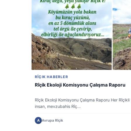
RÎÇIK HABERLER
Rîçik Ekoloji Komisyonu Çalışma Raporu
Rîçik Ekoloji Komisyonu Çalışma Raporu Her Rîçikli 
insan, mevzubahis Rîç...
A
Avrupa Rîçik