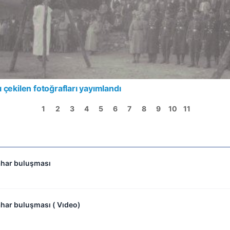
 çekilen fotoğrafları yayımlandı
1
2
3
4
5
6
7
8
9
10
11
ahar buluşması
har buluşması ( Vıdeo)