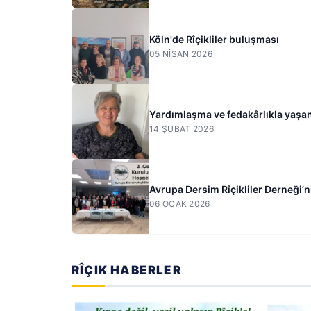
Köln'de Rîçikliler buluşması
05 NISAN 2026
Yardımlaşma ve fedakârlıkla yaşan
14 ŞUBAT 2026
Avrupa Dersim Rîçikliler Derneği’
06 OCAK 2026
RÎÇIK HABERLER