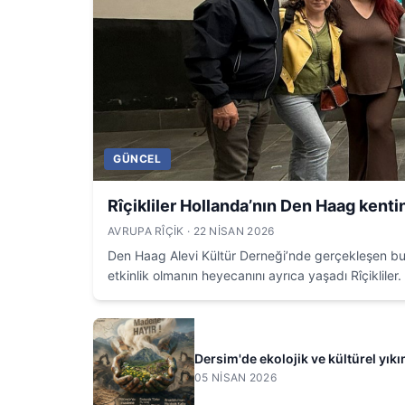
GÜNCEL
Rîçikliler Hollanda’nın Den Haag kentin
AVRUPA RÎÇIK
· 22 NISAN 2026
Den Haag Alevi Kültür Derneği’nde gerçekleşen bul
etkinlik olmanın heyecanını ayrıca yaşadı Rîçikliler. 
Dersim'de ekolojik ve kültürel yıkı
05 NISAN 2026