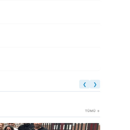
❮
❯
TÜMÜ →