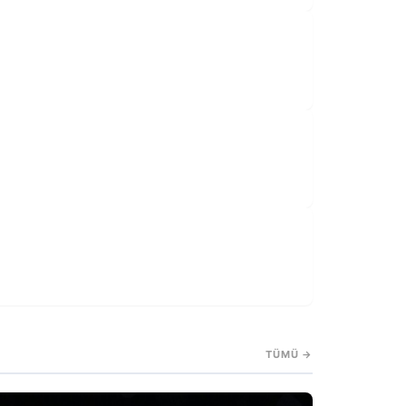
TÜMÜ →