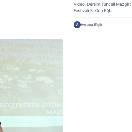
Video: Dersim Tunceli Mazgirt 
Festivali 3. Gün Eğl...
A
Avrupa Rîçik