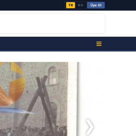
TR
KU
Üye Ol
|
❯