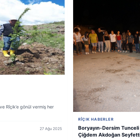
ve Rîçik’e gönül vermiş her
RÎÇIK HABERLER
Boryayın-Dersim Tunceli 
27 Ağu 2025
Çiğdem Akdoğan Seyfettin